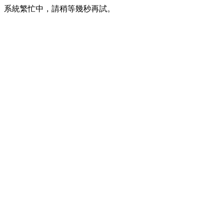
系統繁忙中，請稍等幾秒再試。