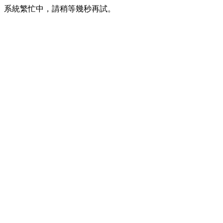
系統繁忙中，請稍等幾秒再試。