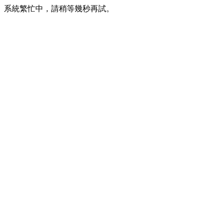
系統繁忙中，請稍等幾秒再試。