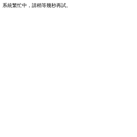
系統繁忙中，請稍等幾秒再試。