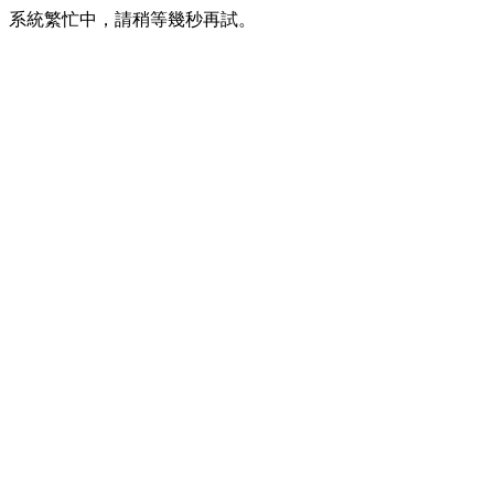
系統繁忙中，請稍等幾秒再試。