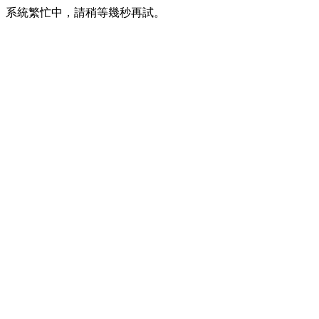
系統繁忙中，請稍等幾秒再試。