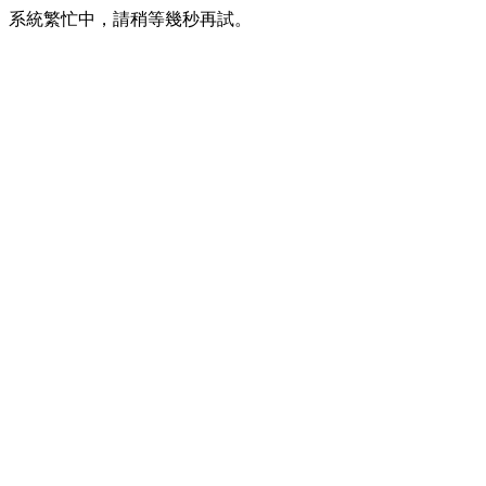
系統繁忙中，請稍等幾秒再試。