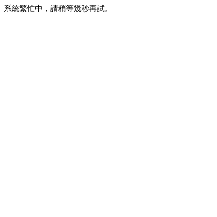
系統繁忙中，請稍等幾秒再試。