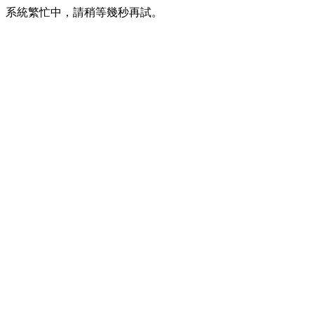
系統繁忙中，請稍等幾秒再試。