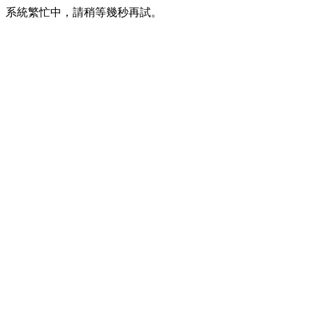
系統繁忙中，請稍等幾秒再試。