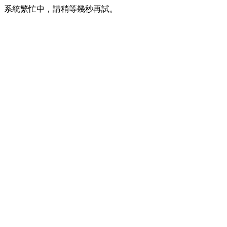
系統繁忙中，請稍等幾秒再試。