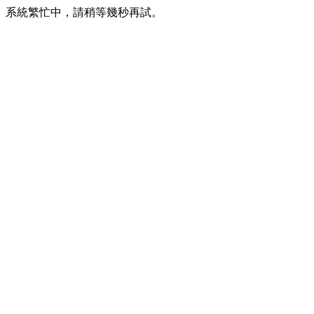
系統繁忙中，請稍等幾秒再試。