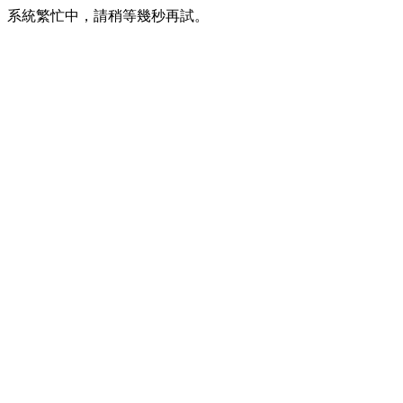
系統繁忙中，請稍等幾秒再試。