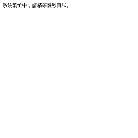
系統繁忙中，請稍等幾秒再試。