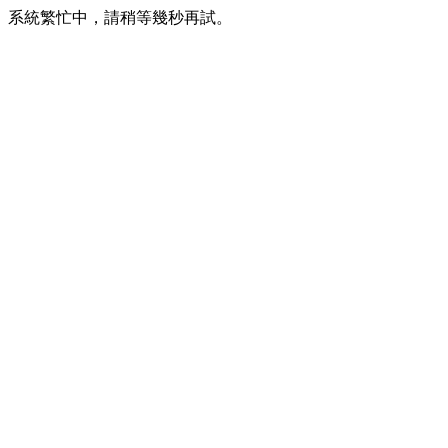
系統繁忙中，請稍等幾秒再試。