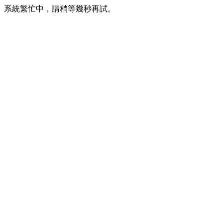
系統繁忙中，請稍等幾秒再試。