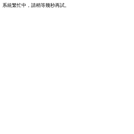
系統繁忙中，請稍等幾秒再試。