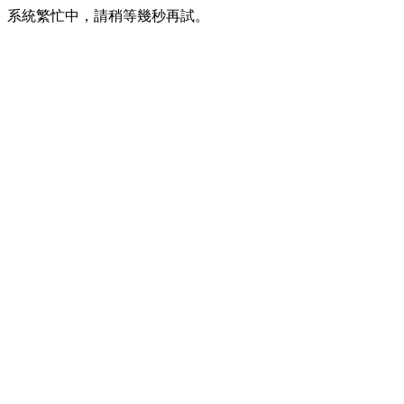
系統繁忙中，請稍等幾秒再試。