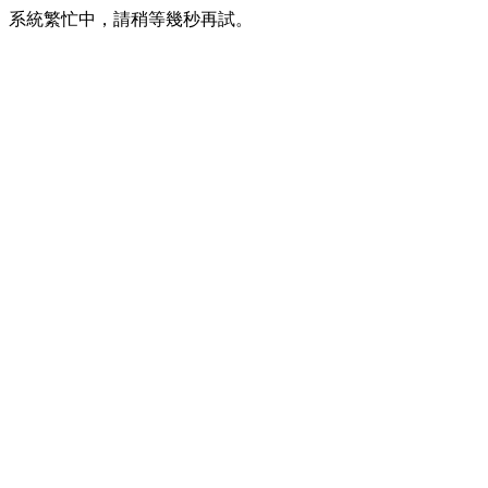
系統繁忙中，請稍等幾秒再試。