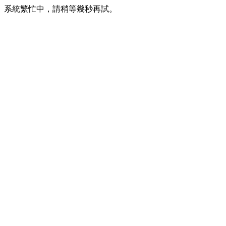
系統繁忙中，請稍等幾秒再試。