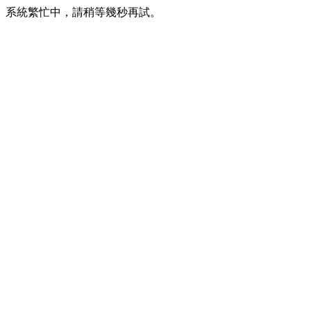
系統繁忙中，請稍等幾秒再試。