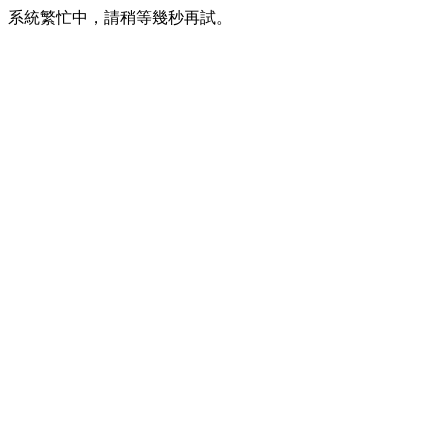
系統繁忙中，請稍等幾秒再試。