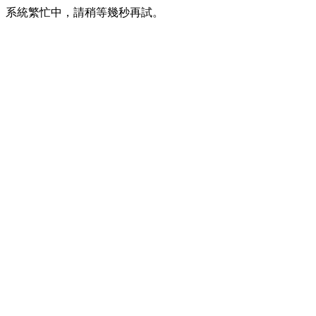
系統繁忙中，請稍等幾秒再試。