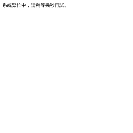
系統繁忙中，請稍等幾秒再試。